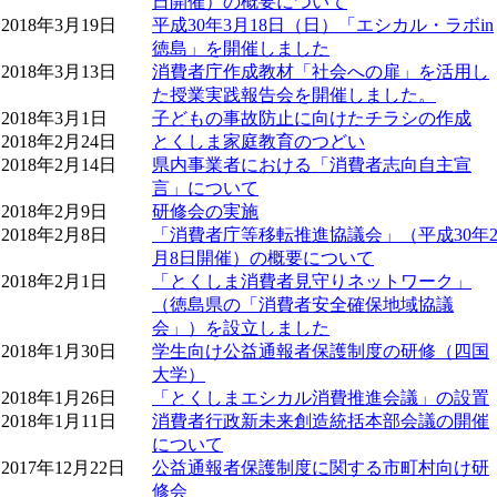
日開催）の概要について
2018年3月19日
平成30年3月18日（日）「エシカル・ラボin
徳島」を開催しました
2018年3月13日
消費者庁作成教材「社会への扉」を活用し
た授業実践報告会を開催しました。
2018年3月1日
子どもの事故防止に向けたチラシの作成
2018年2月24日
とくしま家庭教育のつどい
2018年2月14日
県内事業者における「消費者志向自主宣
言」について
2018年2月9日
研修会の実施
2018年2月8日
「消費者庁等移転推進協議会」（平成30年
月8日開催）の概要について
2018年2月1日
「とくしま消費者見守りネットワーク」
（徳島県の「消費者安全確保地域協議
会」）を設立しました
2018年1月30日
学生向け公益通報者保護制度の研修（四国
大学）
2018年1月26日
「とくしまエシカル消費推進会議」の設置
2018年1月11日
消費者行政新未来創造統括本部会議の開催
について
2017年12月22日
公益通報者保護制度に関する市町村向け研
修会