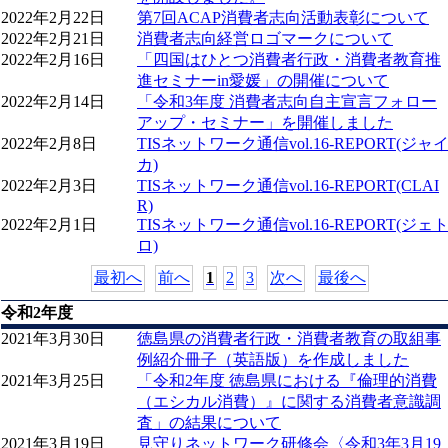
2022年2月22日
第7回ACAP消費者志向活動表彰について
2022年2月21日
消費者志向経営ロゴマークについて
2022年2月16日
「四国はひとつ消費者行政・消費者教育推
進セミナーin愛媛」の開催について
2022年2月14日
「令和3年度 消費者志向自主宣言フォロー
アップ・セミナー」を開催しました
2022年2月8日
TISネットワーク通信vol.16-REPORT(ジャ
カ)
2022年2月3日
TISネットワーク通信vol.16-REPORT(CLAI
R)
2022年2月1日
TISネットワーク通信vol.16-REPORT(ジェ
ロ)
最初へ
前へ
1
2
3
次へ
最後へ
令和2年度
2021年3月30日
徳島県の消費者行政・消費者教育の取組事
例紹介冊子（英語版）を作成しました
2021年3月25日
「令和2年度 徳島県における『倫理的消費
（エシカル消費）』に関する消費者意識調
査」の結果について
2021年3月19日
見守りネットワーク研修会〈令和3年3月19