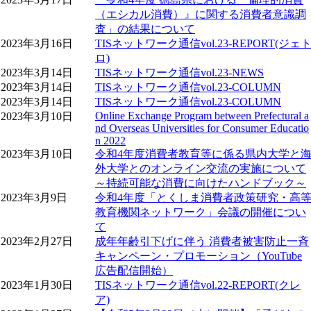
（エシカル消費）』に関する消費者意識調
査」の結果について
2023年3月16日
TISネットワーク通信vol.23-REPORT(ジェ
ロ)
2023年3月14日
TISネットワーク通信vol.23-NEWS
2023年3月14日
TISネットワーク通信vol.23-COLUMN
2023年3月14日
TISネットワーク通信vol.23-COLUMN
Online Exchange Program between Prefectural a
2023年3月10日
nd Overseas Universities for Consumer Educatio
n 2022
2023年3月10日
令和4年度消費者教育等に係る県内大学と
外大学とのオンライン交流の実施について
～持続可能な消費に向けたハンドブック～
2023年3月9日
令和4年度「とくしま消費者政策研究・高
教育機関ネットワーク」会議の開催につい
て
2023年2月27日
成年年齢引下げに伴う 消費者被害防止一斉
キャンペーン・プロモーション（YouTube
広告配信開始）
2023年1月30日
TISネットワーク通信vol.22-REPORT(クレ
ア)