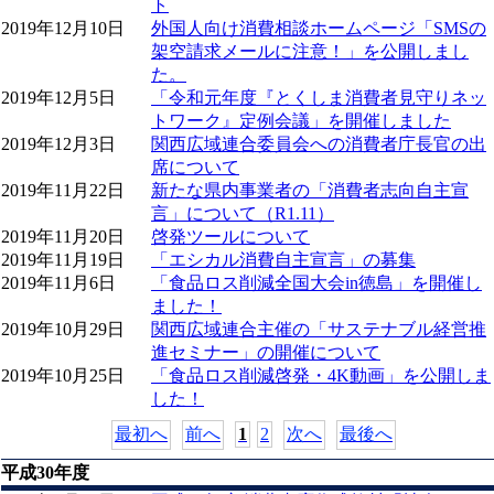
ト
2019年12月10日
外国人向け消費相談ホームページ「SMSの
架空請求メールに注意！」を公開しまし
た。
2019年12月5日
「令和元年度『とくしま消費者見守りネッ
トワーク』定例会議」を開催しました
2019年12月3日
関西広域連合委員会への消費者庁長官の出
席について
2019年11月22日
新たな県内事業者の「消費者志向自主宣
言」について（R1.11）
2019年11月20日
啓発ツールについて
2019年11月19日
「エシカル消費自主宣言」の募集
2019年11月6日
「食品ロス削減全国大会in徳島」を開催し
ました！
2019年10月29日
関西広域連合主催の「サステナブル経営推
進セミナー」の開催について
2019年10月25日
「食品ロス削減啓発・4K動画」を公開しま
した！
最初へ
前へ
1
2
次へ
最後へ
平成30年度