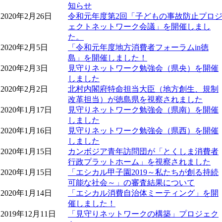
知らせ
2020年2月26日
令和元年度第2回「子どもの事故防止プロ
ェクトネットワーク会議」を開催しまし
た。
2020年2月5日
「令和元年度地方消費者フォーラムin徳
島」を開催しました！
2020年2月3日
見守りネットワーク勉強会（県央）を開催
しました
2020年2月2日
北村内閣府特命担当大臣（地方創生、規制
改革担当）が徳島県を視察されました
2020年1月17日
見守りネットワーク勉強会（県南）を開催
しました
2020年1月16日
見守りネットワーク勉強会（県西）を開催
しました
2020年1月15日
カンボジア青年訪問団が「とくしま消費者
行政プラットホーム」を視察されました
2020年1月15日
「エシカル甲子園2019～私たちが創る持続
可能な社会～」の審査結果について
2020年1月14日
「エシカル消費自治体ミーティング」を開
催しました！
2019年12月11日
「見守りネットワークの構築」プロジェク