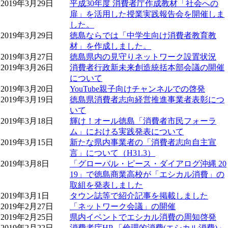
2019年3月29日
平成30年度 消費者庁作成教材「社会への
扉」を活用した授業実践報告会を開催しま
した。
2019年3月29日
徳島ならでは「中学生向け消費者教育教
材」を作成しました。
2019年3月27日
徳島県内の見守りネットワーク設置状況
2019年3月26日
消費者行政新未来創造統括本部会議の開催
について
2019年3月20日
YouTube親子向けチャンネルでの啓発
2019年3月19日
徳島県消費者志向経営推進事業者表彰につ
いて
2019年3月18日
輝け！オール徳島「消費者市民フォーラ
ム」における実践発表について
2019年3月15日
新たな県内事業者の「消費者志向自主宣
言」について（H31.3）
2019年3月8日
「グローバル・ピース・ダイアログ沖縄 20
19」で徳島商業高校が「エシカル消費」の
取組を発表しました
2019年3月1日
タウン誌等で紹介記事を掲載しました
2019年2月27日
「ネットワーク会議」の開催
2019年2月25日
県内イベントでエシカル消費の周知啓発
2019年2月22日
消費者庁HP 「倫理的消費(エシカル消費)」