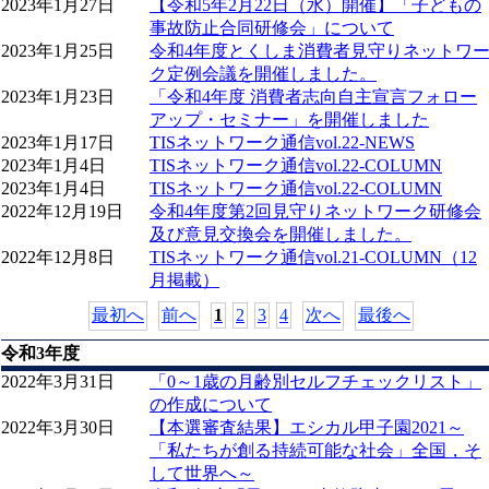
2023年1月27日
【令和5年2月22日（水）開催】「子どもの
事故防止合同研修会」について
2023年1月25日
令和4年度とくしま消費者見守りネットワ
ク定例会議を開催しました。
2023年1月23日
「令和4年度 消費者志向自主宣言フォロー
アップ・セミナー」を開催しました
2023年1月17日
TISネットワーク通信vol.22-NEWS
2023年1月4日
TISネットワーク通信vol.22-COLUMN
2023年1月4日
TISネットワーク通信vol.22-COLUMN
2022年12月19日
令和4年度第2回見守りネットワーク研修会
及び意見交換会を開催しました。
2022年12月8日
TISネットワーク通信vol.21-COLUMN（12
月掲載）
最初へ
前へ
1
2
3
4
次へ
最後へ
令和3年度
2022年3月31日
「0～1歳の月齢別セルフチェックリスト」
の作成について
2022年3月30日
【本選審査結果】エシカル甲子園2021～
「私たちが創る持続可能な社会」全国，そ
して世界へ～