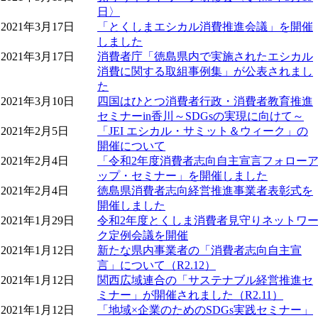
日〉
2021年3月17日
「とくしまエシカル消費推進会議」を開催
しました
2021年3月17日
消費者庁「徳島県内で実施されたエシカル
消費に関する取組事例集」が公表されまし
た
2021年3月10日
四国はひとつ消費者行政・消費者教育推進
セミナーin香川～SDGsの実現に向けて～
2021年2月5日
「JEI エシカル・サミット＆ウィーク」の
開催について
2021年2月4日
「令和2年度消費者志向自主宣言フォロー
ップ・セミナー」を開催しました
2021年2月4日
徳島県消費者志向経営推進事業者表彰式を
開催しました
2021年1月29日
令和2年度とくしま消費者見守りネットワ
ク定例会議を開催
2021年1月12日
新たな県内事業者の「消費者志向自主宣
言」について（R2.12）
2021年1月12日
関西広域連合の「サステナブル経営推進セ
ミナー」が開催されました（R2.11）
2021年1月12日
「地域×企業のためのSDGs実践セミナー」