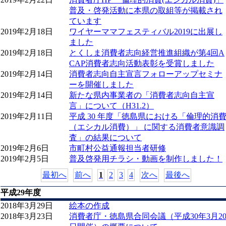
普及・啓発活動に本県の取組等が掲載され
ています
2019年2月18日
ワイヤーママフェスティバル2019に出展し
ました
2019年2月18日
とくしま消費者志向経営推進組織が第4回A
CAP消費者志向活動表彰を受賞しました
2019年2月14日
消費者志向自主宣言フォローアップセミナ
ーを開催しました
2019年2月14日
新たな県内事業者の「消費者志向自主宣
言」について（H31.2）
2019年2月11日
平成 30 年度「徳島県における「倫理的消
（エシカル消費）」 に関する消費者意識調
査」の結果について
2019年2月6日
市町村公益通報担当者研修
2019年2月5日
普及啓発用チラシ・動画を制作しました！
最初へ
前へ
1
2
3
4
次へ
最後へ
平成29年度
2018年3月29日
絵本の作成
2018年3月23日
消費者庁・徳島県合同会議（平成30年3月2