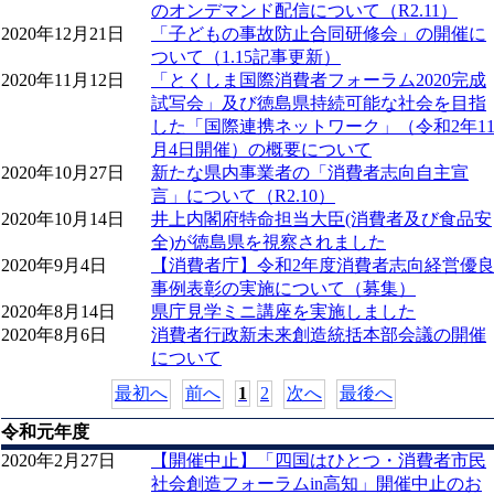
のオンデマンド配信について（R2.11）
2020年12月21日
「子どもの事故防止合同研修会」の開催に
ついて（1.15記事更新）
2020年11月12日
「とくしま国際消費者フォーラム2020完成
試写会」及び徳島県持続可能な社会を目指
した「国際連携ネットワーク」（令和2年1
月4日開催）の概要について
2020年10月27日
新たな県内事業者の「消費者志向自主宣
言」について（R2.10）
2020年10月14日
井上内閣府特命担当大臣(消費者及び食品安
全)が徳島県を視察されました
2020年9月4日
【消費者庁】令和2年度消費者志向経営優
事例表彰の実施について（募集）
2020年8月14日
県庁見学ミニ講座を実施しました
2020年8月6日
消費者行政新未来創造統括本部会議の開催
について
最初へ
前へ
1
2
次へ
最後へ
令和元年度
2020年2月27日
【開催中止】「四国はひとつ・消費者市民
社会創造フォーラムin高知」開催中止のお