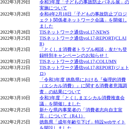
2022年3月29日
令和3年度「子どもの事故防止パネル展」
実施について
2022年3月28日
令和4年2月18日「子どもの事故防止プロジ
ェクト関係者ネットワーク会議」を開催し
ました
2022年3月28日
TISネットワーク通信vol.17-NEWS
2022年3月25日
TISネットワーク通信vol.17-REPORT(CLAI
R)
2022年3月23日
「とくしま消費者トラブル相談」友だち登
録特別キャンペーンのお知らせ！
2022年3月22日
TISネットワーク通信vol.17-COLUMN
2022年3月22日
TISネットワーク通信vol.17-REPORT(ジェ
ロ)
2022年3月16日
「令和3年度 徳島県における『倫理的消費
（エシカル消費）』に関する消費者意識調
査」の結果について
2022年3月10日
令和3年度「とくしまエシカル消費推進会
議」を開催しました
2022年2月25日
新たな県内事業者の「消費者志向自主宣
言」について（R4.1）
2022年2月25日
徳島県「成年年齢引下げ」特設webサイト
を開設しました。