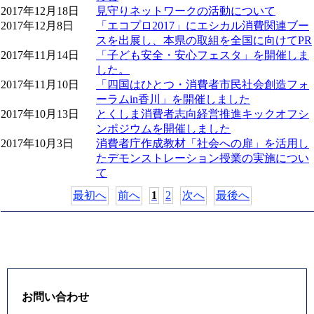
2017年12月18日
見守りネットワークの活動について
2017年12月8日
「エコプロ2017」にエシカル消費関連ブー
スを出展し、本県の取組を全国に向けてPR
2017年11月14日
「子ども安全・安心フェスタ」を開催しま
した。
2017年11月10日
「四国はひとつ・消費者市民社会創造フォ
ーラムin香川」を開催しました
2017年10月13日
とくしま消費者志向経営推進キックオフシ
ンポジウムを開催しました
2017年10月3日
消費者庁作成教材「社会への扉」を活用し
たデモンストレーション授業の実施につい
て
最初へ
前へ
1
2
次へ
最後へ
お問い合わせ