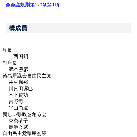
会会議規則第129条第1項
構成員
座長
山西国朗
副座長
沢本勝彦
徳島県議会自由民主党
井村保裕
川真田琢巳
木下賢功
古野司
平山尚道
新しい県政を創る会
東条恭子
長池文武
自由民主党県民会議