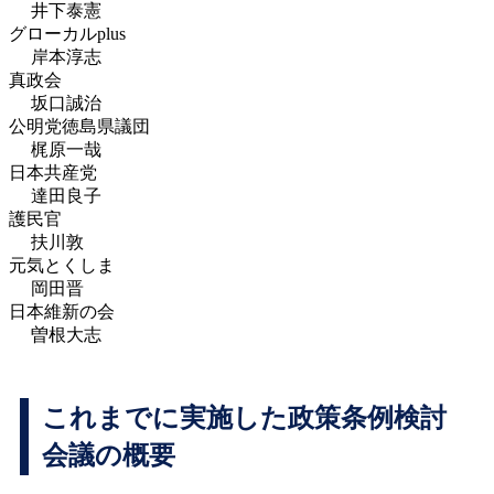
井下泰憲
グローカルplus
岸本淳志
真政会
坂口誠治
公明党徳島県議団
梶原一哉
日本共産党
達田良子
護民官
扶川敦
元気とくしま
岡田晋
日本維新の会
曽根大志
これまでに実施した政策条例検討
会議の概要