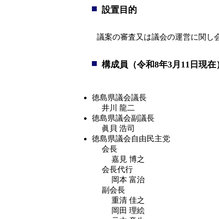
設置目的
議案の審査又は議会の運営に関し
構成員（令和8年3月11日現在
徳島県議会議長
井川 龍二
徳島県議会副議長
眞貝 浩司
徳島県議会自由民主党
会長
嘉見 博之
会長代行
岡本 富治
副会長
重清 佳之
岡田 理絵