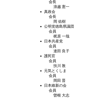
会長
浪越 憲一
真政会
会長
岡 佑樹
公明党徳島県議団
会員
梶原 一哉
日本共産党
会員
達田 良子
護民官
会員
扶川 敦
元気とくしま
会員
岡田 晋
日本維新の会
会員
曽根 大志