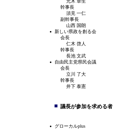
元木 章生
幹事長
須見 一仁
副幹事長
山西 国朗
新しい県政を創る会
会長
仁木 啓人
幹事長
長池 文武
自由民主党県民会議
会長
立川 了大
幹事長
井下 泰憲
議長が参加を求める者
グローカルplus