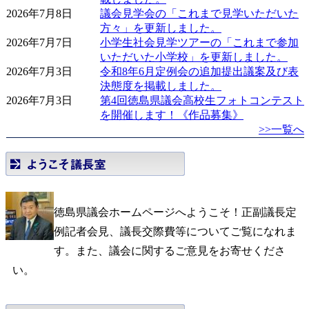
2026年7月8日
議会見学会の「これまで見学いただいた
県
方々」を更新しました。
2026年7月7日
小学生社会見学ツアーの「これまで参加
議
いただいた小学校」を更新しました。
会
2026年7月3日
令和8年6月定例会の追加提出議案及び表
決態度を掲載しました。
2026年7月3日
第4回徳島県議会高校生フォトコンテスト
を開催します！《作品募集》
>>一覧へ
徳島県議会ホームページへようこそ！正副議長定
例記者会見、議長交際費等についてご覧になれま
す。また、議会に関するご意見をお寄せくださ
い。