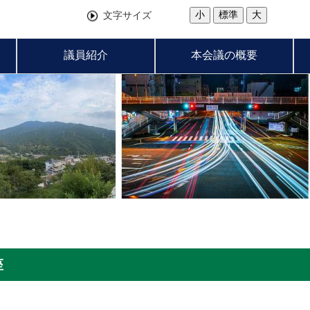
小
標準
大
文字サイズ
議員紹介
本会議の概要
座