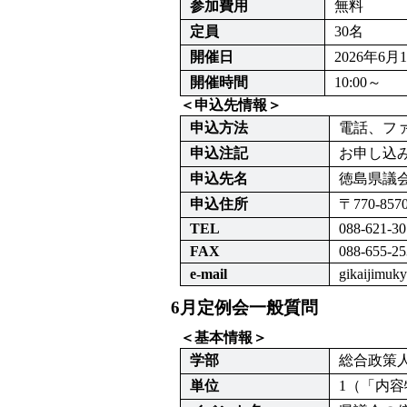
参加費用
無料
定員
30名
開催日
2026年6
開催時間
10:00～
＜申込先情報＞
申込方法
電話、フ
申込注記
お申し込
申込先名
徳島県議
申込住所
〒770-85
TEL
088-621-30
FAX
088-655-25
e-mail
gikaijimuk
6月定例会一般質問
＜基本情報＞
学部
総合政策
単位
1（「内