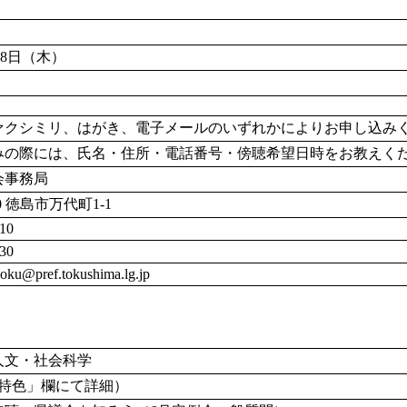
月18日（木）
ァクシミリ、はがき、電子メールのいずれかによりお申し込み
みの際には、氏名・住所・電話番号・傍聴希望日時をお教えく
会事務局
70 徳島市万代町1-1
10
30
yoku@pref.tokushima.lg.jp
人文・社会科学
容特色」欄にて詳細）