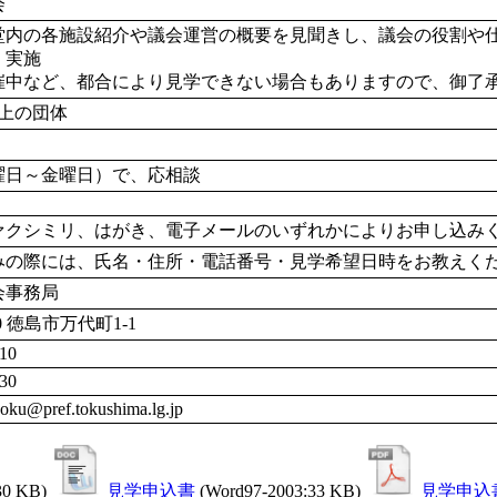
会
堂内の各施設紹介や議会運営の概要を見聞きし、議会の役割や
実施 

催中など、都合により見学できない場合もありますので、御了
以上の団体
曜日～金曜日）で、応相談
ァクシミリ、はがき、電子メールのいずれかによりお申し込み
みの際には、氏名・住所・電話番号・見学希望日時をお教えく
会事務局
70 徳島市万代町1-1
10
30
yoku@pref.tokushima.lg.jp
0 KB)
見学申込書
(Word97-2003:33 KB)
見学申込