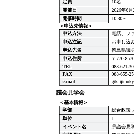
定員
10名
開催日
2026年
開催時間
10:30～
＜申込先情報＞
申込方法
電話、フ
申込注記
お申し込
申込先名
徳島県議
申込住所
〒770-85
TEL
088-621-30
FAX
088-655-25
e-mail
gikaijimuk
議会見学会
＜基本情報＞
学部
総合政策 
単位
1
イベント名
県議会見