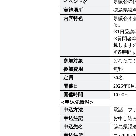
イベント名
県議会の
実施場所
徳島県議
内容特色
県議会本
る。 

※1日受講
※質問者
載します
※各時間
参加対象
どなたで
参加費用
無料
定員
30名
開催日
2026年6
開催時間
10:00～
＜申込先情報＞
申込方法
電話、フ
申込注記
お申し込
申込先名
徳島県議
申込住所
〒770-85