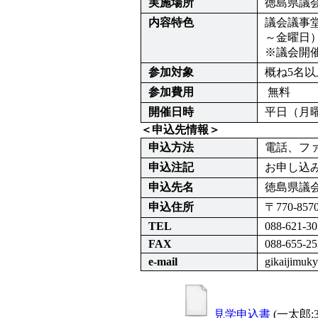
実施場所
徳島県議
内容特色
議会議事
～金曜日）
※議会開
参加対象
概ね5名
参加費用
 無料
開催日時
平日（月
＜申込先情報＞
申込方法
電話、フ
申込注記
お申し込
申込先名
徳島県議
申込住所
〒770-85
TEL
088-621-30
FAX
088-655-25
e-mail
gikaijimuk
見学申込書
(一太郎:3