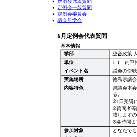
定例会代表質問
定例会一般質問
定例会委員会
議会見学会
6月定例会代表質問
基本情報
学部
総合政策 
単位
1（「内容
イベント名
議会の傍聴
実施場所
徳島県議会
内容特色
県議会本会
る。 

※1日受講
※質問者等
載しますの
※各時間ま
参加対象
どなたでも