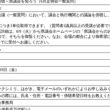
傍聴～県議会を知ろう（6月定例会一般質問）
会
会議（一般質問）において、議会と執行機関との議論を傍聴し
につき1単位取得できます。（質問者1議員以上の受講が必要です
等詳細は、6/9（火）から県議会ホームページの「県議会からの
ので、そちらを御覧ください。なお、会場の都合により御希望に
までに受付へお越しください。
も
月19日（金）
ァクシミリ、はがき、電子メールのいずれかによりお申し込み
みの際には、氏名・住所・電話番号・傍聴希望日時をお教えく
会事務局
70 徳島市万代町1-1