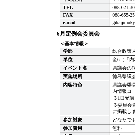
TEL
088-621-30
FAX
088-655-25
e-mail
gikaijimuk
6月定例会委員会
＜基本情報＞
学部
総合政策
単位
全6（「
イベント名
県議会の
実施場所
徳島県議
内容特色
県議会委
内情報コー
 ※1日受講につき1単位取得できます。（単位取得には1時間以上の視聴が必要です。）

 ※委員会名等詳細は、6/9（火）から県議会ホームページの「県議会からのお知らせ」内の「議会日程」
に掲載し
参加対象
どなたで
参加費用
無料