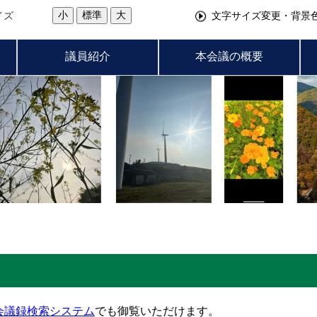
小
標準
大
イズ
文字サイズ変更・背景
議員紹介
本会議の概要
会議録検索システム
でも御覧いただけます。