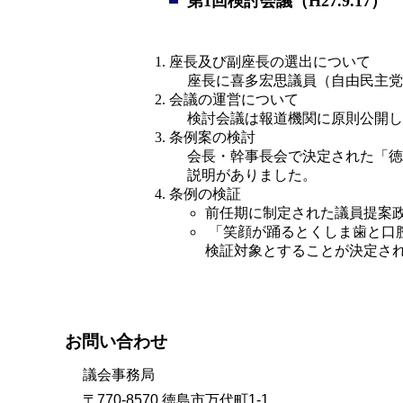
第1回検討会議（H27.9.17）
座長及び副座長の選出について
座長に喜多宏思議員（自由民主党
会議の運営について
検討会議は報道機関に原則公開し
条例案の検討
会長・幹事長会で決定された「徳
説明がありました。
条例の検証
前任期に制定された議員提案
 「笑顔が踊るとくしま歯と口腔の健康づくり推進条例」、「徳島県大規模災害被災者等支援基金条例」の2件の条例を今年度の
検証対象とすることが決定され
お問い合わせ
議会事務局
〒770-8570 徳島市万代町1-1