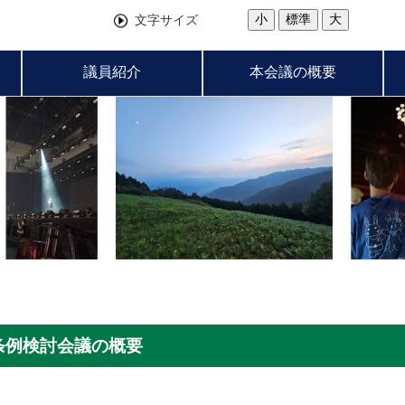
小
標準
大
文字サイズ
議員紹介
本会議の概要
条例検討会議の概要