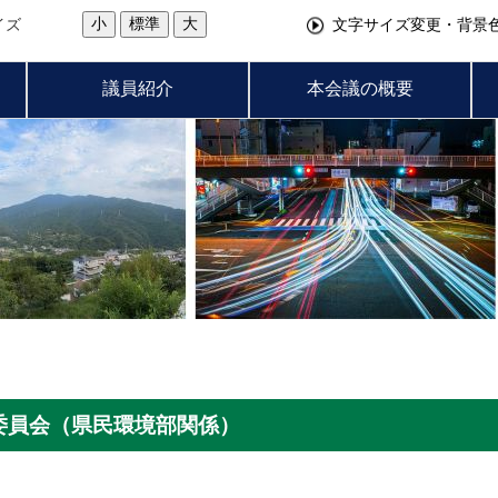
小
標準
大
イズ
文字サイズ変更・背景
議員紹介
本会議の概要
務委員会（県民環境部関係）