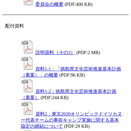
委員会の概要
(PDF:400 KB)
配付資料
説明資料（その3）
(PDF:2 MB)
資料1-1：「徳島県文化芸術推進基本計画
（素案）」の概要
(PDF:96 KB)
資料1-2：徳島県文化芸術推進基本計画
（素案）
(PDF:244 KB)
資料2：東京2020オリンピックドイツカヌ
ー代表チームの事前キャンプ実施に関する基本
協定の締結について
(PDF:29 KB)