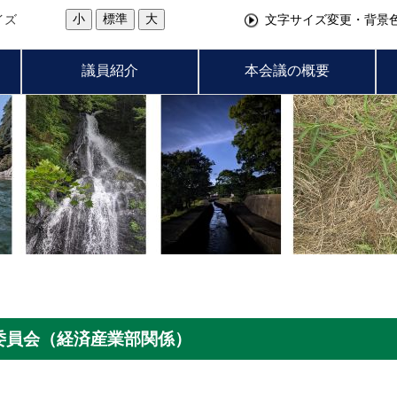
小
標準
大
イズ
文字サイズ変更・背景
議員紹介
本会議の概要
済委員会（経済産業部関係）