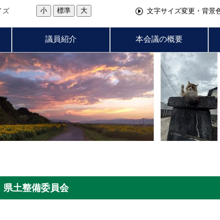
小
標準
大
イズ
文字サイズ変更・背景
議員紹介
本会議の概要
会・県土整備委員会