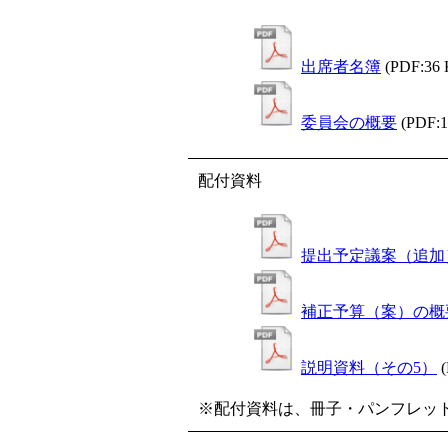
出席者名簿
(PDF:36
委員会の概要
(PDF:
配付資料
提出予定議案（追加
補正予算（案）の概
説明資料（その5）
※配付資料は、冊子・パンフレッ