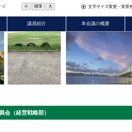
小
標準
大
イズ
文字サイズ変更・背景
議員紹介
本会議の概要
委員会（経営戦略部）