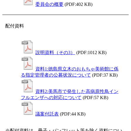
委員会の概要
(PDF:402 KB)
配付資料
説明資料（その3）
(PDF:1012 KB)
資料1:徳島県立木のおもちゃ美術館に係
る指定管理者の公募状況について
(PDF:37 KB)
資料2:美馬市で発生した高病原性鳥イン
フルエンザへの対応について
(PDF:57 KB)
議案付託表
(PDF:44 KB)
※配付資料は、冊子・パンフレット等を除く資料につい