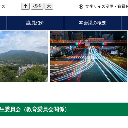
小
標準
大
イズ
文字サイズ変更・背景
議員紹介
本会議の概要
厚生委員会（教育委員会関係）