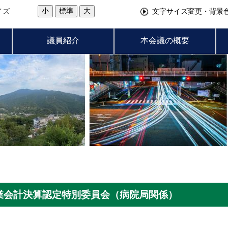
小
標準
大
イズ
文字サイズ変更・背景
議員紹介
本会議の概要
企業会計決算認定特別委員会（病院局関係）