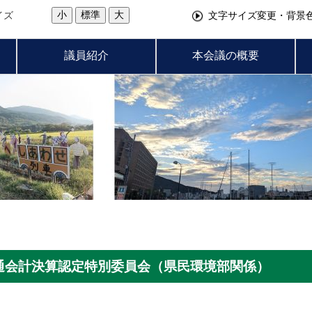
小
標準
大
イズ
文字サイズ変更・背景
議員紹介
本会議の概要
普通会計決算認定特別委員会（県民環境部関係）