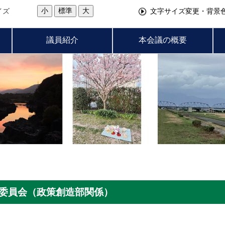
小
標準
大
イズ
文字サイズ変更・背景
議員紹介
本会議の概要
務委員会（政策創造部関係）