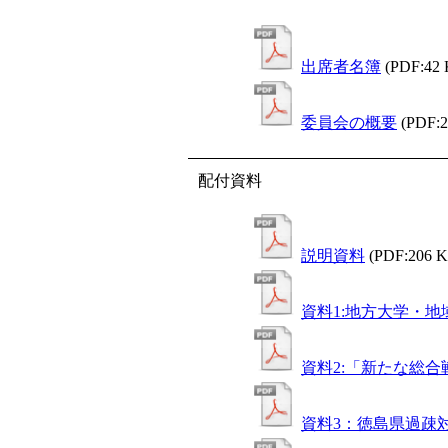
出席者名簿
(PDF:42
委員会の概要
(PDF:
配付資料
説明資料
(PDF:206 
資料1:地方大学・
資料2:「新たな総
資料3：徳島県過疎