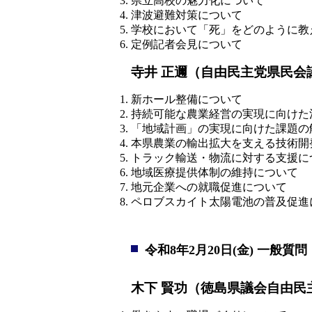
県立高校の魅力化について
津波避難対策について
学校において「死」をどのように教
定例記者会見について
寺井 正邇（自由民主党県民会
新ホール整備について
持続可能な農業経営の実現に向けた
「地域計画」の実現に向けた課題の
本県農業の輸出拡大を支える技術開
トラック輸送・物流に対する支援に
地域医療提供体制の維持について
地元企業への就職促進について
ペロブスカイト太陽電池の普及促進
令和8年2月20日(金) 一般質問
木下 賢功（徳島県議会自由民