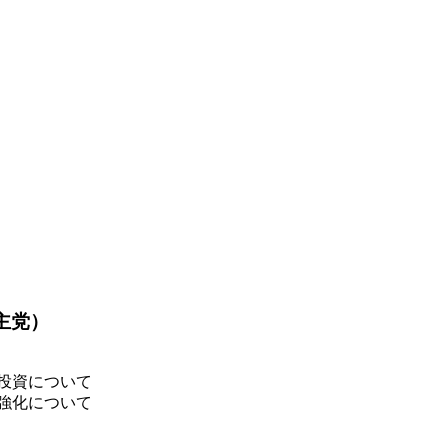
主党）
投資について
強化について