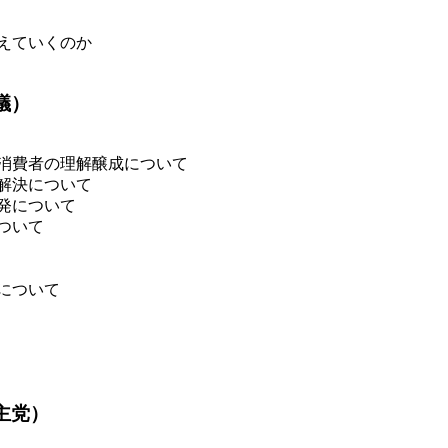
えていくのか
議）
消費者の理解醸成について
解決について
発について
ついて
について
主党）