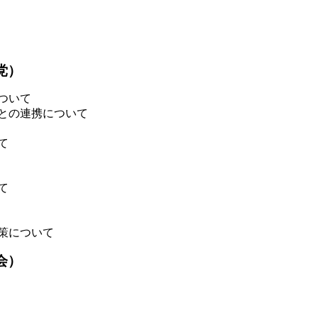
党）
ついて
との連携について
て
て
策について
会）