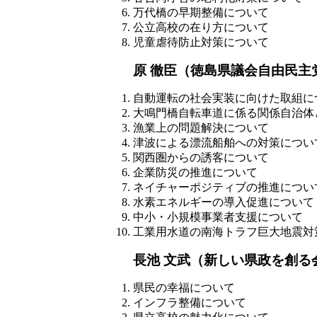
万代橋の早期整備について
公立高校の在り方について
児童虐待防止対策について
原 徹臣（徳島県議会自由民主
自動運転の社会実装に向けた取組に
大鳴門橋自転車道に係る関係自治体
漁業上の問題解決について
津波による漂流船舶への対策につい
関西圏からの誘客について
企業防災の推進について
ネイチャーポジティブの推進につい
水素エネルギーの導入促進について
中小・小規模事業者支援について
工業用水道の南海トラフ巨大地震対
長池 文武（新しい県政を創る
県民の幸福について
インフラ整備について