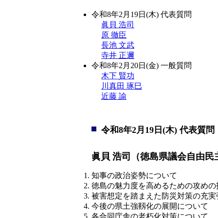
令和8年2月19日(木) 代表質問
眞貝 浩司
原 徹臣
長池 文武
寺井 正邇
令和8年2月20日(金) 一般質問
木下 賢功
川真田 琢巳
近藤 諭
令和8年2月19日(木) 代表質問
眞貝 浩司（徳島県議会自由民
知事の政治姿勢について
徳島の魅力度を高めるための攻めの
被害想定を踏まえた防災対策の充実
今後の県土強靱化の展開について
各合同庁舎の老朽化対策について