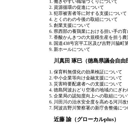
働きやすい職場づくりについて
資源循環の促進について
犯罪被害者等に対する支援について
とくのわの今後の取組について
創業支援について
県西部の養鶏業における担い手の育
香酸かんきつの大規模生産を担う農
国道438号宮平工区及び吉野川脇町
新ホールについて
川真田 琢巳（徳島県議会自由
保育料無償化の効果検証について
中小企業等向け金融支援について
災害時要配慮者への支援について
徳島阿波おどり空港の地域のにぎわ
企業局の認知度向上への取組につい
川田川の治水安全度を高める河川改
阿波吉野川警察署の新庁舎整備につ
近藤 諭（グローカルplus）