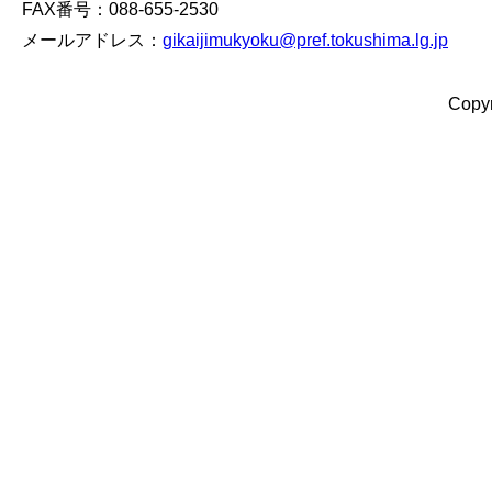
FAX番号：088-655-2530
メールアドレス：
gikaijimukyoku@pref.tokushima.lg.jp
Copyr