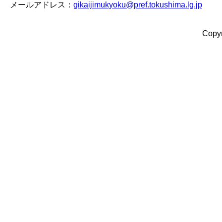
メールアドレス：
gikaijimukyoku@pref.tokushima.lg.jp
Copyr