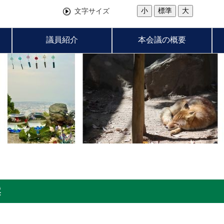
小
標準
大
文字サイズ
議員紹介
本会議の概要
案