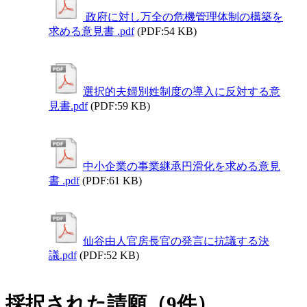
政府に対し万全の危機管理体制の構築を
求める意見書 .pdf
(PDF:54 KB)
選択的夫婦別姓制度の導入に反対する意
見書.pdf
(PDF:59 KB)
中小企業の事業継承円滑化を求める意見
書 .pdf
(PDF:61 KB)
仙谷由人官房長官の発言に抗議する決
議.pdf
(PDF:52 KB)
採択された請願（9件）