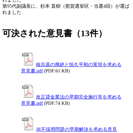
第95代副議長に、杉本 直樹（那賀選挙区・当選4回）が選ば
れました
可決された意見書（13件）
核兵器の廃絶と恒久平和の実現を求める
意見書.pdf
(PDF:61 KB)
改正貸金業法の早期完全施行等を求める
意見書.pdf
(PDF:74 KB)
JR不採用問題の早期解決を求める意見