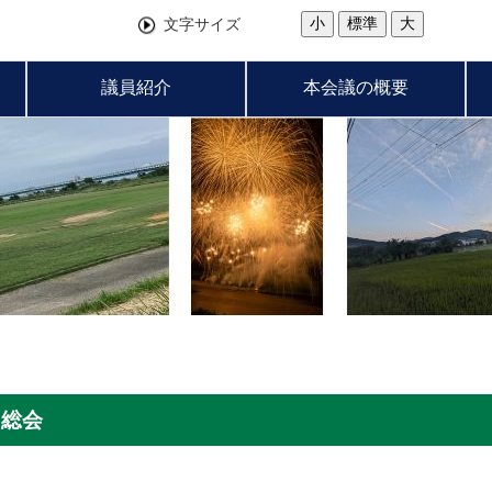
小
標準
大
文字サイズ
議員紹介
本会議の概要
 総会