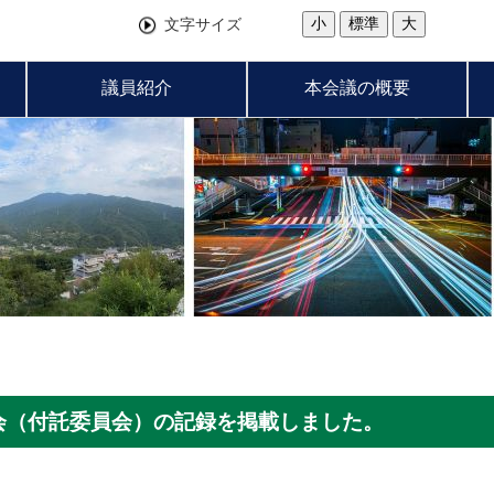
小
標準
大
文字サイズ
議員紹介
本会議の概要
会（付託委員会）の記録を掲載しました。