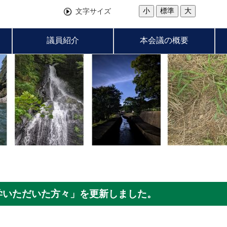
小
標準
大
文字サイズ
議員紹介
本会議の概要
学いただいた方々」を更新しました。