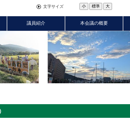
小
標準
大
文字サイズ
議員紹介
本会議の概要
）