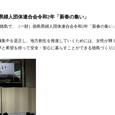
島県婦人団体連合会令和2年「新春の集い」
ト徳島で、（一財）徳島県婦人団体連合会令和2年「新春の集い
集中を是正し、地方創生を推進していくためには、女性が輝
夢と希望を持って安全・安心に暮らすことができる徳島づくり