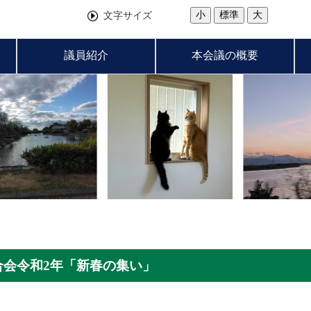
小
標準
大
文字サイズ
議員紹介
本会議の概要
合会令和2年「新春の集い」