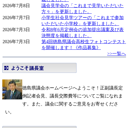
2026年7月8日
議会見学会の「これまで見学いただいた
県
方々」を更新しました。
2026年7月7日
小学生社会見学ツアーの「これまで参加
議
いただいた小学校」を更新しました。
会
2026年7月3日
令和8年6月定例会の追加提出議案及び表
決態度を掲載しました。
2026年7月3日
第4回徳島県議会高校生フォトコンテスト
を開催します！《作品募集》
>>一覧へ
徳島県議会ホームページへようこそ！正副議長定
例記者会見、議長交際費等についてご覧になれま
す。また、議会に関するご意見をお寄せくださ
い。