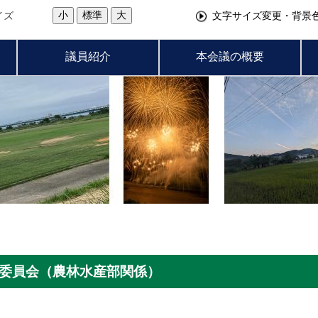
小
標準
大
イズ
文字サイズ変更・背景
議員紹介
本会議の概要
経済委員会（農林水産部関係）