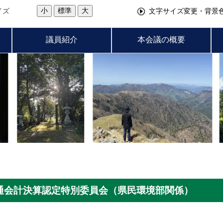
小
標準
大
イズ
文字サイズ変更・背景
議員紹介
本会議の概要
）普通会計決算認定特別委員会（県民環境部関係）