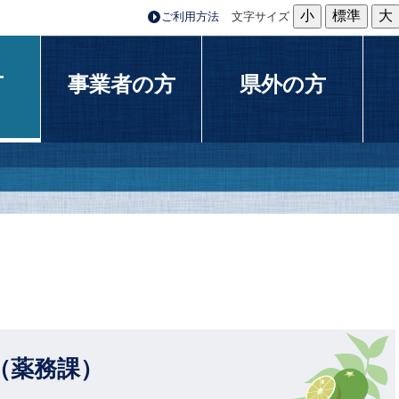
小
標準
大
ご利用方法
文字サイズ
方
事業者の方
県外の方
（薬務課）