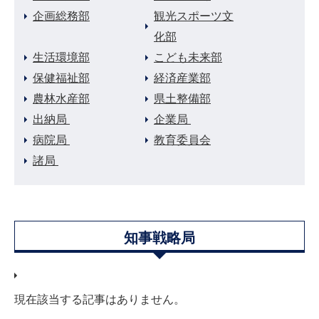
企画総務部
観光スポーツ文
化部
生活環境部
こども未来部
保健福祉部
経済産業部
農林水産部
県土整備部
出納局 
企業局 
病院局 
教育委員会
諸局 
知事戦略局
現在該当する記事はありません。