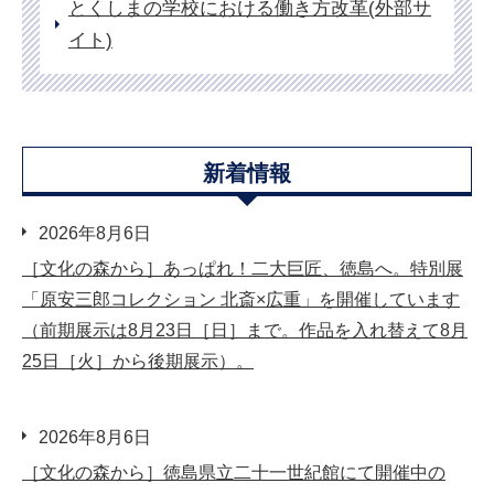
とくしまの学校における働き方改革(外部サ
イト)
新着情報
2026年8月6日
［文化の森から］あっぱれ！二大巨匠、徳島へ。特別展
「原安三郎コレクション 北斎×広重」を開催しています
（前期展示は8月23日［日］まで。作品を入れ替えて8月
25日［火］から後期展示）。
2026年8月6日
［文化の森から］徳島県立二十一世紀館にて開催中の