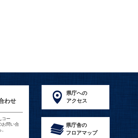
県庁への
合わせ
アクセス
んコー
のお問い合
県庁舎の
ら。
フロアマップ