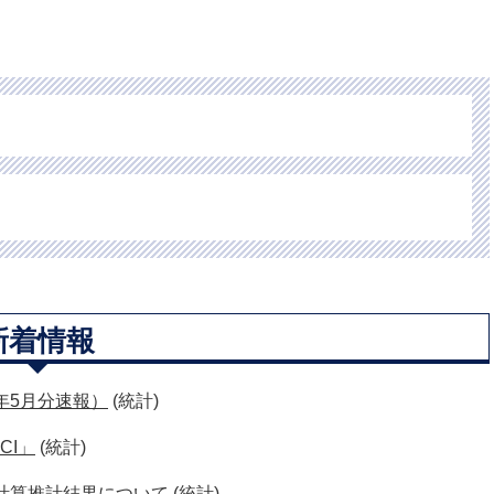
新着情報
年5月分速報）
(統計)
CI」
(統計)
計算推計結果について
(統計)