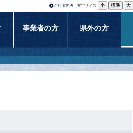
小
標準
大
ご利用方法
文字サイズ
方
事業者の方
県外の方