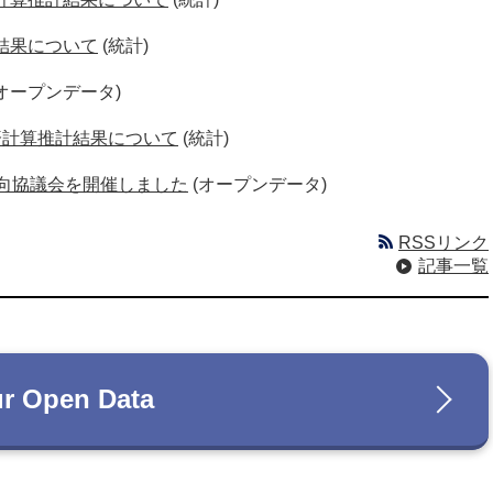
結果について
(統計)
(オープンデータ)
済計算推計結果について
(統計)
動向協議会を開催しました
(オープンデータ)
RSSリンク
記事一覧
r Open Data