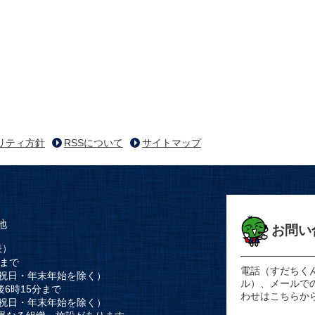
リティ方針
RSSについて
サイトマップ
地
お問い
表）
時まで
電話（すだちく
祝日・年末年始を除く）
ル）、メールで
後6時15分まで
わせはこちらか
祝日・年末年始を除く）