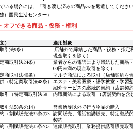
ている場合には、「引き渡し済みの商品○○を返還してくださ
独）国民生活センター）
グ・オフできる商品・役務・権利
文）
適用対象
取引法9条）
 店舗外で締結した商品・役務・指定権利の契約（代金の総額3,000円未満の
現金取引を除く） 
定商取引法24条）
業者からの電話により締結した商品・
00円未満の現金取引を除く）
定商取引法40条）
マルチ商法による取引（店舗契約を
供（特定商取引法48条）
エステ・美容医療・語学教室・学習
紹介サービスの継続的契約（店舗契
取引（特定商取引法58
内職商法による取引 （店舗契約を含
引法58条の14）
営業所等以外で行う物品の購入 
約（割賦販売法35条の3
訪問販売、電話勧誘販売、特定継続
契約
約（割賦販売法35条の3
連鎖販売取引、業務提供誘引販売取