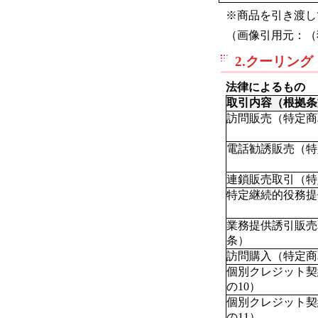
※商品を引き渡し
（画像引用元：（
2.クーリン
法律によるもの
取引内容（根拠条
訪問販売（特定商
電話勧誘販売（特
連鎖販売取引（特
特定継続的役務提
業務提供誘引販売
条）
訪問購入（特定商取
個別クレジット契
の10）
個別クレジット契
の11）