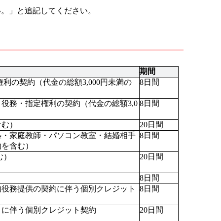
い。」と追記してください。
期間
8日間
役務・指定権利の契約（代金の総額3,0
8日間
含む）
20日間
塾・家庭教師・パソコン教室・結婚相手
8日間
約を含む）
む）
20日間
8日間
的役務提供の契約に伴う個別クレジット
8日間
引に伴う個別クレジット契約
20日間