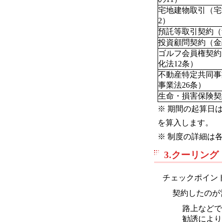
宅地建物取引（宅
2）
預託等取引契約（
投資顧問契約（金
ゴルフ会員権契約
化法12条）
不動産特定共同事
事業法26条）
生命・損害保険契
※ 期間の起算日
を算入します。
※ 制度の詳細は
3.クーリン
チェックポイン
契約したのが
路上などで
勧誘により