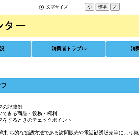
小
標準
大
文字サイズ
況
消費者トラブル
消
オフ
フの記載例
フできる商品・役務・権利
フをするときのチェックポイント
意打ち的な勧誘方法である訪問販売や電話勧誘販売等により契