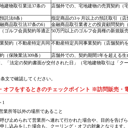
地建物取引業法37条の
店舗外での、宅地建物の売買契約（
預託法8条）
指定商品の3ヶ月以上の預託取引（店
融商品取引法37条の6）
金融商品取引業者との投資顧問契約（
（ゴルフ会員契約等適正
50万円以上のゴルフ会員権の新規販
業契約（不動産特定共同
不動産特定共同事業契約（店舗契約
約（保険業法309条）
店舗外での、契約期間1年を超える生
は、「法定の契約書面が交付された日」（宅地建物取引は「ク
各条文で確認してください。
グ・オフをするときのチェックポイント ※訪問販売・
ト1
営業所等以外の場所であること
呼び止められて営業所へ連れて行かれた場合や、目的を告げら
申し込みをした場合も、クーリング・オフの対象となります。