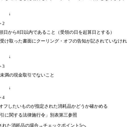
↓
ト2
領日から8日以内であること（受領の日を起算日とする）
受け取った書面にクーリング・オフの告知が記されていなけれ
↓
ト3
0円未満の現金取引でないこと
↓
ト4
オフしたいものが指定された消耗品かどうか確かめる
引に関する法律施行令」別表第三参照
された消耗品の場合→チェックポイント5へ