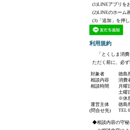
(1)LINEアプ
(2)LINEの
(3)「追加」を押
利用規約
「と
くしま消費
ただく前に、必ず
 対象者
徳島
 相談内容
消費
 相談時間
月曜日
土曜日
※休
 運営主体
徳島
TEL 0
(問合せ先)
◆相談内容の守秘