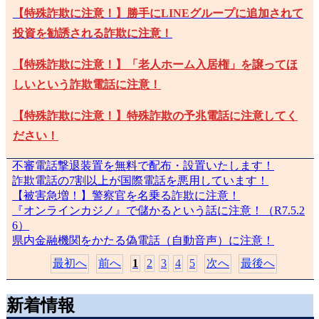
【特殊詐欺に注意！】
勝手にLINEグループに追加されて
投資を勧誘される詐欺に注意！
【特殊詐欺に注意！】
「老人ホーム入居権」を譲ってほ
しいという詐欺電話に注意！
【特殊詐欺に注意！】
特殊詐欺の予兆電話に注意してく
ださい！
不審電話撃退装置を無料で配布・設置いたします！
詐欺電話の7割以上が国際電話を悪用しています！
【被害急増！】警察官を名乗る詐欺に注意！
『オンラインカジノ』で儲かるという話に注意！（R7.5.2
6）
県内金融機関をかたる偽電話（自動音声）に注意！
最初へ
前へ
1
2
3
4
5
次へ
最後へ
新着情報