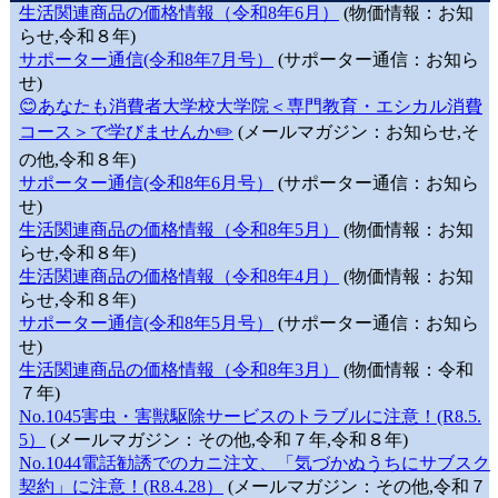
生活関連商品の価格情報（令和8年6月）
(物価情報：お知
らせ,令和８年)
サポーター通信(令和8年7月号）
(サポーター通信：お知ら
せ)
😊あなたも消費者大学校大学院＜専門教育・エシカル消費
コース＞で学びませんか✏️
(メールマガジン：お知らせ,そ
の他,令和８年)
サポーター通信(令和8年6月号）
(サポーター通信：お知ら
せ)
生活関連商品の価格情報（令和8年5月）
(物価情報：お知
らせ,令和８年)
生活関連商品の価格情報（令和8年4月）
(物価情報：お知
らせ,令和８年)
サポーター通信(令和8年5月号）
(サポーター通信：お知ら
せ)
生活関連商品の価格情報（令和8年3月）
(物価情報：令和
７年)
No.1045害虫・害獣駆除サービスのトラブルに注意！(R8.5.
5）
(メールマガジン：その他,令和７年,令和８年)
No.1044電話勧誘でのカニ注文、「気づかぬうちにサブスク
契約」に注意！(R8.4.28）
(メールマガジン：その他,令和７