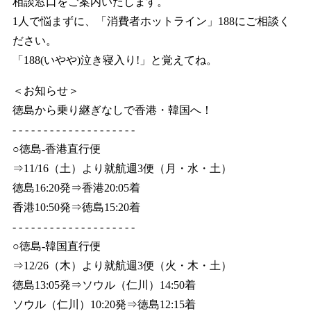
相談窓口をご案内いたします。
1人で悩まずに、「消費者ホットライン」188にご相談く
ださい。
「188(いやや)泣き寝入り!」と覚えてね。
＜お知らせ＞
徳島から乗り継ぎなしで香港・韓国へ！
- - - - - - - - - - - - - - - - - - - -
○徳島-香港直行便
⇒11/16（土）より就航週3便（月・水・土）
徳島16:20発⇒香港20:05着
香港10:50発⇒徳島15:20着
- - - - - - - - - - - - - - - - - - - -
○徳島-韓国直行便
⇒12/26（木）より就航週3便（火・木・土）
徳島13:05発⇒ソウル（仁川）14:50着
ソウル（仁川）10:20発⇒徳島12:15着