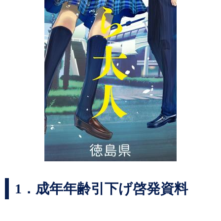
1．成年年齢引下げ啓発資料