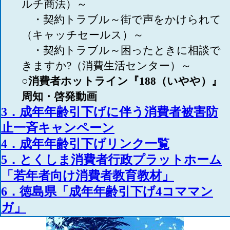
ルチ商法）～
・契約トラブル～街で声をかけられて
（キャッチセールス）～
・契約トラブル～困ったときに相談で
きますか?（消費生活センター）～
○消費者ホットライン『188（いやや）』
周知・啓発動画
3．成年年齢引下げに伴う消費者被害防
止一斉キャンペーン
4．成年年齢引下げリンク一覧
5．とくしま消費者行政プラットホーム
「若年者向け消費者教育教材」
6．徳島県「成年年齢引下げ4コママン
ガ」