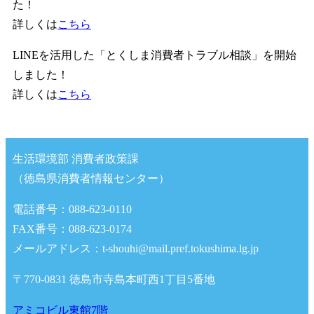
た！
詳しくは
こちら
LINEを活用した「とくしま消費者トラブル相談」を開始
しました！
詳しくは
こちら
生活環境部 消費者政策課
（徳島県消費者情報センター）
電話番号：088-623-0110
FAX番号：088-623-0174
メールアドレス：t-shouhi@mail.pref.tokushima.lg.jp
〒770-0831 徳島市寺島本町西1丁目5番地
アミコビル東館7階