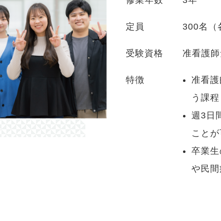
定員
300名（
受験資格
准看護師
特徴
准看護
う課程
週3日
ことが
卒業生
や民間