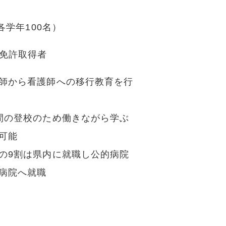
各学年100名）
免許取得者
師から看護師への移行教育を行
間の登校のため働きながら学ぶ
可能
の9割は県内に就職し公的病院
病院へ就職