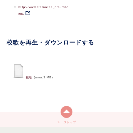
http://www.starnotes.jp/sumito
mo/
校歌を再生・ダウンロードする
校歌
(wma:3 MB)
ページトップ