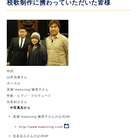
校歌制作に携わっていただいた皆様
作詞
山本光春さん
ボーカル
高瀬”makoring”麻里子さん
作曲・ピアノ・プロデュース
住友紀人さん
※写真左から
高瀬”makoring”麻里子さんの公式HP
http://www.makoring.com/
住友紀人さんの公式HP