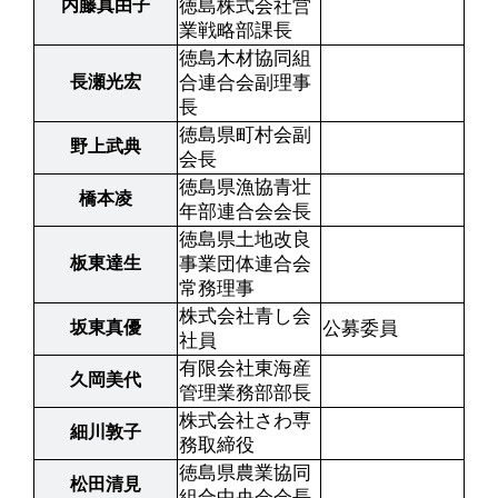
内藤真由子
徳島株式会社営
業戦略部課長
徳島木材協同組
長瀬光宏
合連合会副理事
長
徳島県町村会副
野上武典
会長
徳島県漁協青壮
橋本凌
年部連合会会長
徳島県土地改良
板東達生
事業団体連合会
常務理事
株式会社青し会
坂東真優
公募委員
社員
有限会社東海産
久岡美代
管理業務部部長
株式会社さわ専
細川敦子
務取締役
徳島県農業協同
松田清見
組合中央会会長