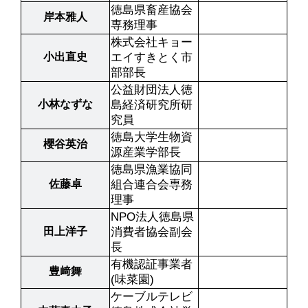
徳島県畜産協会
岸本雅人
専務理事
株式会社キョー
小出直史
エイすきとく市
部部長
公益財団法人徳
小林なずな
島経済研究所研
究員
徳島大学生物資
櫻谷英治
源産業学部長
徳島県漁業協同
佐藤卓
組合連合会専務
理事
NPO法人徳島県
田上洋子
消費者協会副会
長
有機認証事業者
豊﨑舞
(味菜園)
ケーブルテレビ