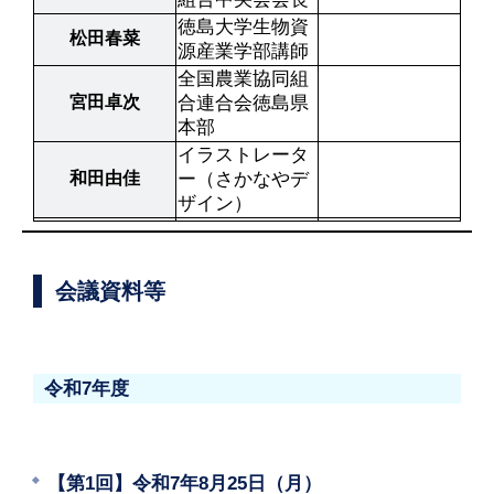
徳島大学生物資
松田春菜
源産業学部講師
全国農業協同組
宮田卓次
合連合会徳島県
本部
イラストレータ
和田由佳
ー（さかなやデ
ザイン）
会議資料等
令和7年度
【第1回】令和7年8月25日（月）