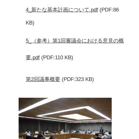
4_新たな基本計画について.pdf
(PDF:86
KB)
5_（参考）第1回審議会における意見の概
要.pdf
(PDF:110 KB)
第2回議事概要
(PDF:323 KB)