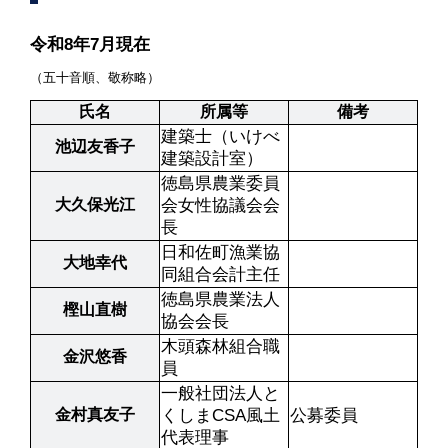
令和8年7月現在
（五十音順、敬称略）
氏名
所属等
備考
建築士（いけべ
池辺友香子
建築設計室）
徳島県農業委員
大久保光江
会女性協議会会
長
日和佐町漁業協
大地幸代
同組合会計主任
徳島県農業法人
樫山直樹
協会会長
木頭森林組合職
金沢悠香
員
一般社団法人と
金村真友子
くしまCSA風土
公募委員
代表理事