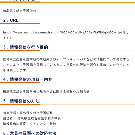
徳島県立総合看護学校
2．URL
https://www.youtube.com/channel/UC5AC6wUMyA56yYkW84qHC0w（外部サ
イト）
3．情報発信を行う目的
徳島県立総合看護学校の学校紹介やオープンキャンパスなどの情報について発信する
ことにより，看護職を目指している方に，当校への興味と関心を高めていただくこと
を目的とします。
4．情報発信の項目・内容
徳島県立総合看護学校の教育内容に関する情報やお知らせ
5．情報発信の方法
担当所属：徳島県立総合看護学校
担当者： 徳島県立総合看護学校の職員
情報発信の頻度・タイミング：随時
6．意見や質問への対応方法