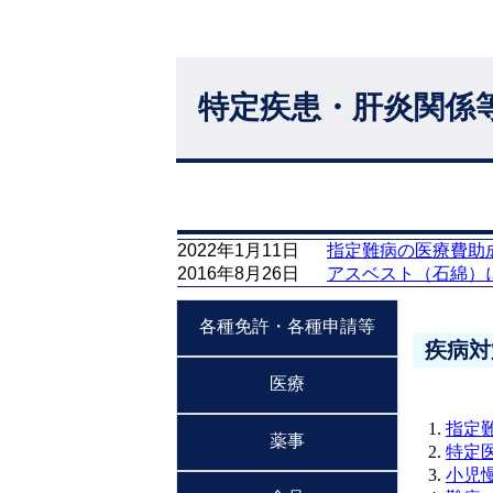
特定疾患・肝炎関係
2022年1月11日
指定難病の医療費助
2016年8月26日
アスベスト（石綿）
各種免許・各種申請等
疾病対
医療
指定
薬事
特定
小児