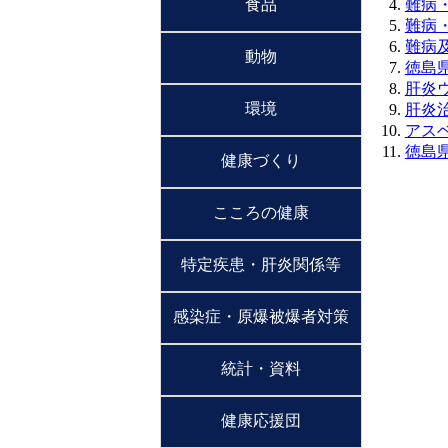
食品
難病
難病
難病
動物
徳島
肝炎
環境
肝炎
アス
徳島
健康づくり
こころの健康
特定疾患・肝炎関係等
感染症・原爆被爆者対策
統計・資料
健康応援団