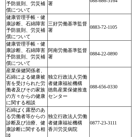
088-686-5164
予防規則、労災補
署
償について
健康管理手帳・健
康診断、石綿障害
三好労働基準監督
0883-72-1105
予防規則、労災補
署
償について
健康管理手帳・健
康診断、石綿障害
阿南労働基準監督
0884-22-0890
予防規則、労災補
署
償について
産業保健関係者、
石綿による健康被
独立行政法人労働
害を受けられた労
者健康福祉機構　
088-656-0330
働者及びその家族
徳島産業保健推進
の方々からの健康
センター
に関する相談
石綿ばく露歴のあ
る労働者等からの
独立行政法人労働
診断及び治療、健
者健康福祉機構　
0877-23-3111
康診断に関する相
香川労災病院
談