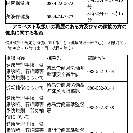
8時30分～17時15
阿南保健所
0884-22-0072
分
8時30分～17時15
美波保健所
0884-74-7373
分
2．アスベスト取扱いの職歴のある方及びその家族の方の
健康に関する相談
健康被害の認定と補償に関すること（健康管理手帳含む） 相談時間：
8時30分～17時（土・日・祝日を除く）
相談内容
相談先
電話番号
健康管理手帳・健
徳島労働局労働基
康診断、石綿障害
088-652-9164
準部安全衛生課
予防規則について
徳島労働局労働基
労災補償について
088-652-9144
準部災害補償課
健康管理手帳・健
康診断、石綿障害
徳島労働基準監督
088-622-8138
予防規則、労災補
署
償について
健康管理手帳・健
康診断、石綿障害
鳴門労働基準監督