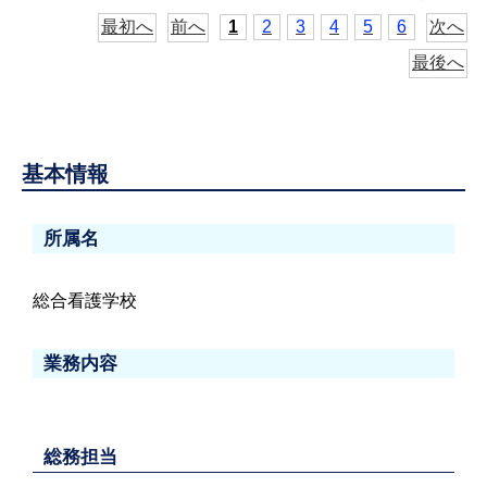
最初へ
前へ
1
2
3
4
5
6
次へ
最後へ
基本情報
所属名
総合看護学校
業務内容
総務担当