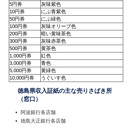
5円券
灰味紫色
10円券
にぶ青紫色
50円券
にぶ緑色
100円券
灰味オリーブ色
200円券
暗い黄味茶色
300円券
灰味赤茶色
500円券
黄茶色
1,000円券
紅色
3,000円券
青色
5,000円券
黄緑色
10,000円券
うぐいす色
徳島県収入証紙の主な売りさばき所
（窓口）
阿波銀行各店舗
徳島大正銀行各店舗