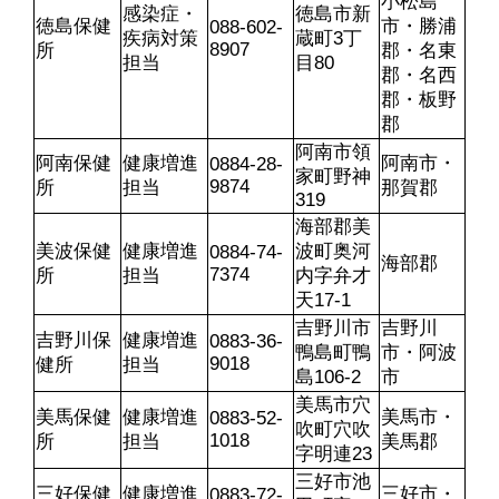
小松島
感染症・
徳島市新
徳島保健
市・勝浦
088-602-
疾病対策
蔵町3丁
8907
所
郡・名東
担当
目80
郡・名西
郡・板野
郡
阿南市領
阿南保健
健康増進
阿南市・
0884-28-
家町野神
9874
所
担当
那賀郡
319
海部郡美
美波保健
健康増進
波町奥河
0884-74-
海部郡
7374
所
担当
内字弁才
天17-1
吉野川市
吉野川
吉野川保
健康増進
0883-36-
鴨島町鴨
市・阿波
9018
健所
担当
島106-2
市
美馬市穴
美馬保健
健康増進
美馬市・
0883-52-
吹町穴吹
1018
所
担当
美馬郡
字明連23
三好市池
三好保健
健康増進
三好市・
0883-72-