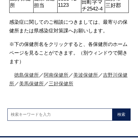
田町字マ
1123
所
担当
三好郡
チ2542-4
感染症に関してのご相談につきましては、最寄りの保
健所または県感染症対策課へお願いします。
※下の保健所名をクリックすると、各保健所のホーム
ページを見ることができます。（別ウィンドウで開き
ます）
徳島保健所
／
阿南保健所
／
美波保健所
／
吉野川保健
所
／
美馬保健所
／
三好保健所
検索