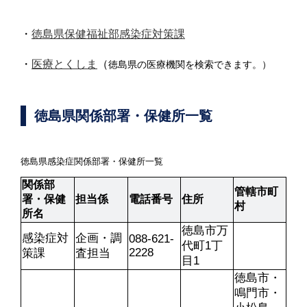
・
徳島県保健福祉部感染症対策課
・
医療とくしま
（
徳島県の医療機関を検索できます。）
徳島県関係部署・保健所一覧
徳島県感染症関係部署・保健所一覧
関係部
管轄市町
署・保健
担当係
電話番号
住所
村
所名
徳島市万
感染症対
企画・調
088-621-
代町1丁
2228
策課
査担当
目1
徳島市・
鳴門市・