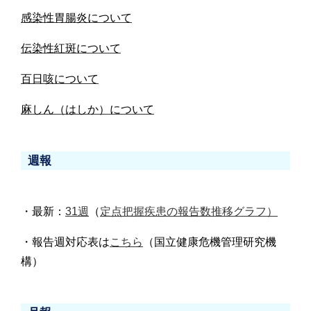
感染性胃腸炎について
伝染性紅斑について
百日咳について
麻しん（はしか）について
週報
・最新：
31週
（
定点把握疾患の報告数推移グラフ）
・報告週対応表は
こちら
（国立健康危機管理研究機
構）